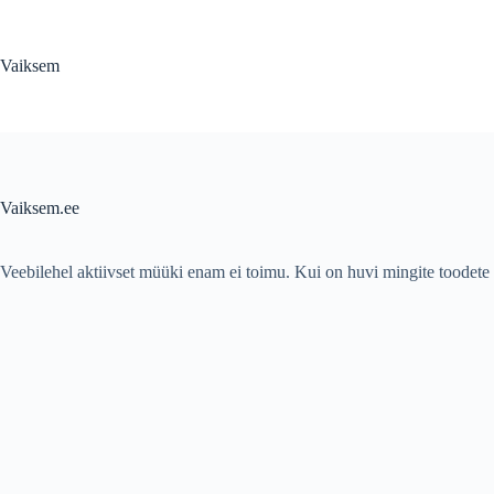
Skip
to
content
Vaiksem
Vaiksem.ee
Veebilehel aktiivset müüki enam ei toimu. Kui on huvi mingite toodete k